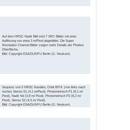
Auf dem HRSC-Nadir Bild sind 7 SRC-Bilder mit einer
Auflösung von etwa 3 m/Pixel abgebildet. Die Super
Resolution Channel Bilder zeigen mehr Details der Phobos
Oberfläche.
Bild: Copyright ESA/DLR/FU Berlin (G. Neukum).
Sequenz von 5 HRSC-Kanälen, Orbit 8974: (von links nach
rechts) Stereo S1 (4,1 m/Pixel), Photometrisch P1 (8,1 m/
Pixel), Nadir Nd (3,9 m/ Pixel), Photometrisch P2 (8,2 m/
Pixel), Stereo S2 (4,3 m/ Pixel).
Bild: Copyright ESA/DLR/FU Berlin (G. Neukum).