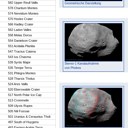
582 Upper Reull Vallis
Geometrische Darstellung
578 Charitum Montes
574 Nereidum Montes
570 Hooke Crater
566 Hadley Crater
562 Ladon Valles
558 Melas Dorsa
554 Danielson Crater
551 Acidalia Planitia
547 Tractus Catena
543 Ius Chasma
539 Syrtis Major
Stereo-1 Kanalaufnahme
535 Tempe Terra
von Phobos
531 Phlegra Montes
528 Tharsis Tholus
524 Ares Vallis
520 Eberswalde Crater
517 North Polar Ice Cap
513 Crommelin
509 Ulyxis Rupes
505 Nili Fossae
501 Uranius & Ceraunius Tholi
497 South of Huygens
493 Eastern Arabia Terra