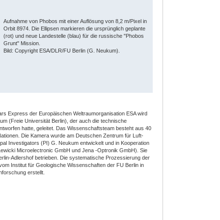
Aufnahme von Phobos mit einer Auflösung von 8,2 m/Pixel in
Orbit 8974. Die Ellipsen markieren die ursprünglich geplante
(rot) und neue Landestelle (blau) für die russische "Phobos
Grunt" Mission.
Bild: Copyright ESA/DLR/FU Berlin (G. Neukum).
rs Express der Europäischen Weltraumorganisation ESA wird
um (Freie Universität Berlin), der auch die technische
tworfen hatte, geleitet. Das Wissenschaftsteam besteht aus 40
 Nationen. Die Kamera wurde am Deutschen Zentrum für Luft-
pal Investigators (PI) G. Neukum entwickelt und in Kooperation
, Lewicki Microelectronic GmbH und Jena -Optronik GmbH). Sie
Berlin-Adlershof betrieben. Die systematische Prozessierung der
om Institut für Geologische Wissenschaften der FU Berlin in
forschung erstellt.