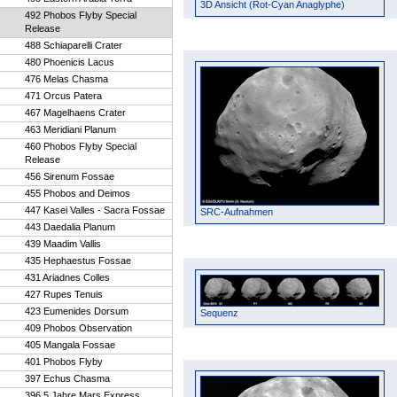
3D Ansicht (Rot-Cyan Anaglyphe)
492 Phobos Flyby Special
Release
488 Schiaparelli Crater
480 Phoenicis Lacus
476 Melas Chasma
471 Orcus Patera
467 Magelhaens Crater
463 Meridiani Planum
460 Phobos Flyby Special
Release
456 Sirenum Fossae
455 Phobos and Deimos
447 Kasei Valles - Sacra Fossae
SRC-Aufnahmen
443 Daedalia Planum
439 Maadim Vallis
435 Hephaestus Fossae
431 Ariadnes Colles
427 Rupes Tenuis
423 Eumenides Dorsum
Sequenz
409 Phobos Observation
405 Mangala Fossae
401 Phobos Flyby
397 Echus Chasma
396 5 Jahre Mars Express