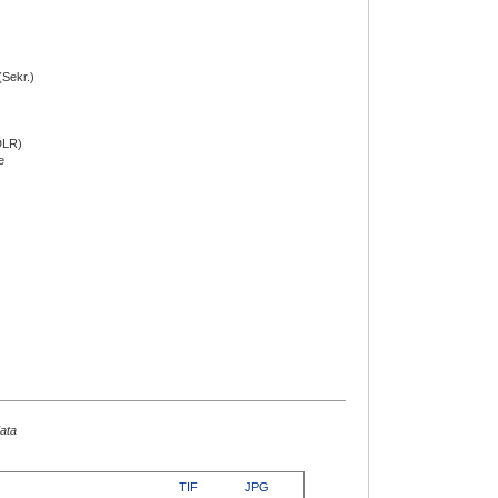
(Sekr.)
DLR)
e
data
TIF
JPG