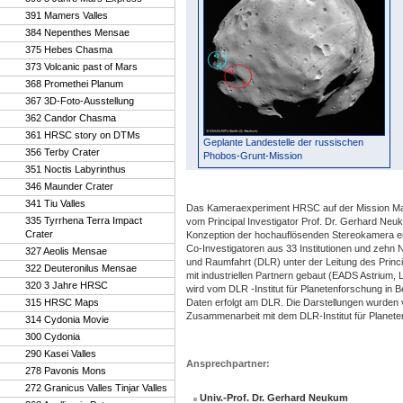
391 Mamers Valles
384 Nepenthes Mensae
375 Hebes Chasma
373 Volcanic past of Mars
368 Promethei Planum
367 3D-Foto-Ausstellung
362 Candor Chasma
361 HRSC story on DTMs
Geplante Landestelle der russischen
356 Terby Crater
Phobos-Grunt-Mission
351 Noctis Labyrinthus
346 Maunder Crater
341 Tiu Valles
Das Kameraexperiment HRSC auf der Mission Ma
335 Tyrrhena Terra Impact
vom Principal Investigator Prof. Dr. Gerhard Neuk
Crater
Konzeption der hochauflösenden Stereokamera en
Co-Investigatoren aus 33 Institutionen und zehn
327 Aeolis Mensae
und Raumfahrt (DLR) unter der Leitung des Princi
322 Deuteronilus Mensae
mit industriellen Partnern gebaut (EADS Astrium
320 3 Jahre HRSC
wird vom DLR -Institut für Planetenforschung in 
315 HRSC Maps
Daten erfolgt am DLR. Die Darstellungen wurden v
Zusammenarbeit mit dem DLR-Institut für Planeten
314 Cydonia Movie
300 Cydonia
290 Kasei Valles
Ansprechpartner:
278 Pavonis Mons
272 Granicus Valles Tinjar Valles
Univ.-Prof. Dr. Gerhard Neukum