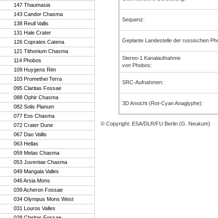
147 Thaumasia
143 Candor Chasma
Sequenz
:
138 Reull Vallis
131 Hale Crater
Geplante Landestelle der russischen P
126 Coprates Catena
121 Tithonium Chasma
Stereo-1 Kanalaufnahme
114 Phobos
von Phobos
:
109 Huygens Rim
103 Promethei Terra
SRC-Aufnahmen
:
095 Claritas Fossae
088 Ophir Chasma
3D Ansicht (Rot-Cyan Anaglyphe)
:
082 Solis Planum
077 Eos Chasma
© Copyright: ESA/DLR/FU Berlin (G. Neukum)
072 Crater Dune
067 Dao Vallis
063 Hellas
059 Melas Chasma
053 Juventae Chasma
049 Mangala Valles
046 Arsia Mons
039 Acheron Fossae
034 Olympus Mons West
031 Louros Valles
028 Claritas Fossae