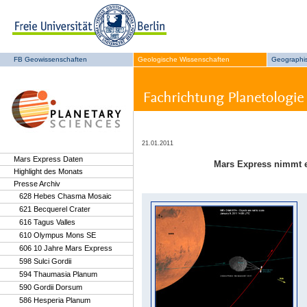
FB Geowissenschaften
Geologische Wissenschaften
Geographi
21.01.2011
Mars Express Daten
Mars Express nimmt 
Highlight des Monats
Presse Archiv
628 Hebes Chasma Mosaic
621 Becquerel Crater
616 Tagus Valles
610 Olympus Mons SE
606 10 Jahre Mars Express
598 Sulci Gordii
594 Thaumasia Planum
590 Gordii Dorsum
586 Hesperia Planum