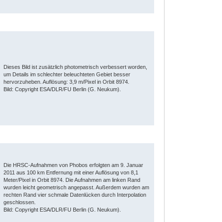
Dieses Bild ist zusätzlich photometrisch verbessert worden,
um Details im schlechter beleuchteten Gebiet besser
hervorzuheben. Auflösung: 3,9 m/Pixel in Orbit 8974.
Bild: Copyright ESA/DLR/FU Berlin (G. Neukum).
Die HRSC-Aufnahmen von Phobos erfolgten am 9. Januar
2011 aus 100 km Entfernung mit einer Auflösung von 8,1
Meter/Pixel in Orbit 8974. Die Aufnahmen am linken Rand
wurden leicht geometrisch angepasst. Außerdem wurden am
rechten Rand vier schmale Datenlücken durch Interpolation
geschlossen.
Bild: Copyright ESA/DLR/FU Berlin (G. Neukum).