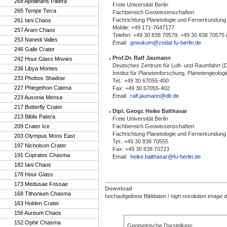
268 Apollinaris Patera
Freie Universität Berlin
265 Tempe Terra
Fachbereich Geowissenschaften
Fachrichtung Planetologie und Fernerkundung
261 Iani Chaos
Mobile: +49 171-7647177
257 Aram Chaos
Telefon: +49 30 838 70579; +49 30 838 70575 
253 Nanedi Valles
Email:
gneukum@zedat.fu-berlin.de
246 Galle Crater
Prof.Dr. Ralf Jaumann
242 Hour Glass Movies
Deutsches Zentrum für Luft- und Raumfahrt (
236 Libya Montes
Institut für Planetenforschung, Planetengeologi
233 Phobos Shadow
Tel.: +49 30 67055-400
227 Phlegethon Catena
Fax: +49 30 67055-402
Email:
ralf.jaumann@dlr.de
223 Ausonia Mensa
217 Butterfly Crater
Dipl. Geogr. Heike Balthasar
213 Biblis Patera
Freie Universität Berlin
209 Crater Ice
Fachbereich Geowissenschaften
Fachrichtung Planetologie und Fernerkundung
203 Olympus Mons East
Tel.: +49 30 838 70555
197 Nicholson Crater
Fax: +49 30 838 70723
191 Coprates Chasma
Email:
heike.balthasar@fu-berlin.de
182 Iani Chaos
178 Hour Glass
173 Medusae Fossae
Download
168 Tithonium Chasma
hochaufgelöste Bilddaten
/
high resolution image 
163 Holden Crater
156 Aureum Chaos
152 Ophir Chasma
Geometrische Darstellung
: