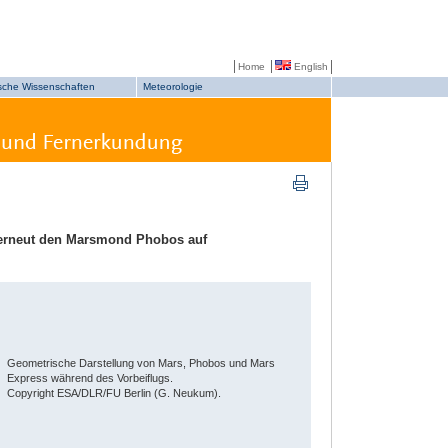
Home
English
sche Wissenschaften
Meteorologie
erneut den Marsmond Phobos auf
Geometrische Darstellung von Mars, Phobos und Mars
Express während des Vorbeiflugs.
Copyright ESA/DLR/FU Berlin (G. Neukum).