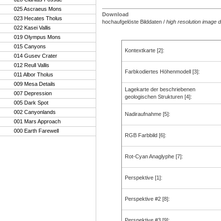
025 Ascraeus Mons
Download
023 Hecates Tholus
hochaufgelöste Bilddaten
/
high resolution image 
022 Kasei Vallis
019 Olympus Mons
015 Canyons
Kontextkarte [2]
:
014 Gusev Crater
012 Reull Vallis
Farbkodiertes Höhenmodell [3]
:
011 Albor Tholus
009 Mesa Details
Lagekarte der beschriebenen
007 Depression
geologischen Strukturen [4]
:
005 Dark Spot
002 Canyonlands
Nadiraufnahme [5]
:
001 Mars Approach
000 Earth Farewell
RGB Farbbild [6]
:
Rot-Cyan Anaglyphe [7]
:
Perspektive [1]
:
Perspektive #2 [8]
:
Perspektive #3 [9]
: