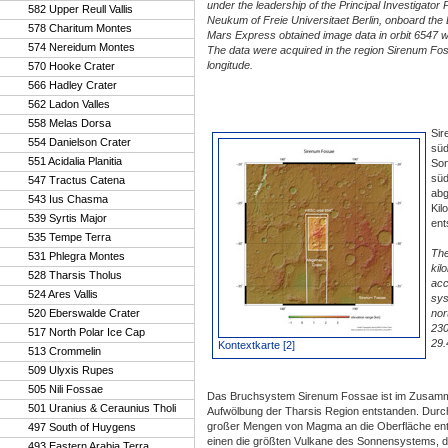
under the leadership of the Principal Investigator 
582 Upper Reull Vallis
Neukum of Freie Universitaet Berlin, onboard the
578 Charitum Montes
Mars Express obtained image data in orbit 6547 wi
574 Nereidum Montes
The data were acquired in the region Sirenum Fos
longitude.
570 Hooke Crater
566 Hadley Crater
562 Ladon Valles
558 Melas Dorsa
Sir
554 Danielson Crater
süd
551 Acidalia Planitia
Son
süd
547 Tractus Catena
abg
543 Ius Chasma
Kil
539 Syrtis Major
ent
535 Tempe Terra
The
531 Phlegra Montes
kil
528 Tharsis Tholus
acc
524 Ares Vallis
sys
520 Eberswalde Crater
nor
230
517 North Polar Ice Cap
29.
Kontextkarte [2]
513 Crommelin
509 Ulyxis Rupes
505 Nili Fossae
Das Bruchsystem Sirenum Fossae ist im Zusamm
501 Uranius & Ceraunius Tholi
Aufwölbung der Tharsis Region entstanden. Durc
großer Mengen von Magma an die Oberfläche en
497 South of Huygens
einen die größten Vulkane des Sonnensystems, d
493 Eastern Arabia Terra