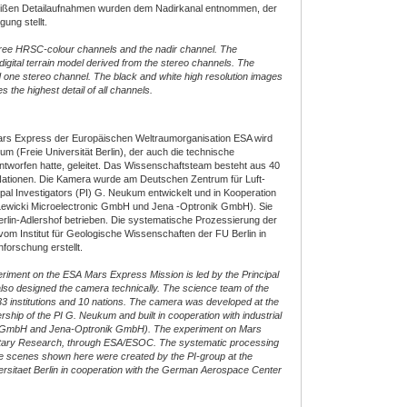
weißen Detailaufnahmen wurden dem Nadirkanal entnommen, der
ung stellt.
ree HRSC-colour channels and the nadir channel. The
igital terrain model derived from the stereo channels. The
 one stereo channel. The black and white high resolution images
 the highest detail of all channels.
rs Express der Europäischen Weltraumorganisation ESA wird
um (Freie Universität Berlin), der auch die technische
tworfen hatte, geleitet. Das Wissenschaftsteam besteht aus 40
 Nationen. Die Kamera wurde am Deutschen Zentrum für Luft-
pal Investigators (PI) G. Neukum entwickelt und in Kooperation
, Lewicki Microelectronic GmbH und Jena -Optronik GmbH). Sie
Berlin-Adlershof betrieben. Die systematische Prozessierung der
om Institut für Geologische Wissenschaften der FU Berlin in
forschung erstellt.
ment on the ESA Mars Express Mission is led by the Principal
lso designed the camera technically. The science team of the
33 institutions and 10 nations. The camera was developed at the
ip of the PI G. Neukum and built in cooperation with industrial
ic GmbH and Jena-Optronik GmbH). The experiment on Mars
netary Research, through ESA/ESOC. The systematic processing
he scenes shown here were created by the PI-group at the
iversitaet Berlin in cooperation with the German Aerospace Center