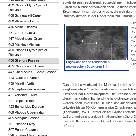
sowie daraus resultierend, ausgedehnte, mächti
492 Phobos Flyby Special
Durch die Auflast der vulkanischen Gesteine ent
Release
Spannungen innerhalb der Kruste, die sich durch 
488 Schiaparelli Crater
Bruchsystemen, in der Regel radial zur Tharsis R
480 Phoenicis Lacus
The
476 Melas Chasma
mos
due
471 Orcus Patera
vol
467 Magelhaens Crater
the
463 Meridiani Planum
sur
460 Phobos Flyby Special
emp
Release
res
fau
456 Sirenum Fossae
Lagekarte der beschriebenen
Tha
455 Phobos and Deimos
geologischen Strukturen [4]
447 Kasei Valles - Sacra Fossae
443 Daedalia Planum
439 Maadim Vallis
Das südliche Hochland des Mars ist deutlich stär
435 Hephaestus Fossae
zeigt eine ältere Oberfläche als die sich nördlich
Tiefländer der Nordhemisphäre. Die Prozesse, di
431 Ariadnes Colles
dieser markanten Hochland-Tiefland-Grenze gefü
427 Rupes Tenuis
werden noch untersucht. Deutlich sind auf der Abb
423 Eumenides Dorsum
teilweise bis zu 50 Kilometer große Einschlagskr
(Lagekarte, Box 1). Krater dieser Größe entsteh
409 Phobos Observation
äußerst selten und zeigen im Allgemeinen ältere 
405 Mangala Fossae
Fast alle Krater in diesem Gebiet haben schon in
401 Phobos Flyby
erfahren.
397 Echus Chasma
The
396 5 Jahre Mars Express