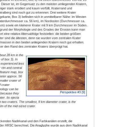
 Dieser ist, im Gegensatz zu den meisten umliegenden Kratern,
iger stark erodiert und kaum verfüllt. Kraterrand und
tralberg sind noch gut zu erkennen. Drei weitere Krater
gekarte, Box 3) befinden sich in unmittelbarer Nähe: im Westen
aterdurchmesser ca. 56 km), im Nordosten (Durchmesser ca.
km) sowie ein kleinerer Krater mit 9 km Durchmesser im Süden.
grund der Morphologie und des Grades der Erosion kann man
ort eine relative Altersabfolge feststellen: die beiden größten
ter sind die ältesten, denn sie wurden vom zentralen Krater
fmassen in den beiden anliegenden Kratern noch gut erhalten.
ieser den Rand des zentralen Kraters überprägt hat.
about 28 km in the
 of box 3). In
er experienced less
er rim and central
 (feature map, box
ameter approx. 56
maller crater of
f crater
nology can be
Perspektive #3 [9]
t because they
ter. Its ejecta
est two craters. The smallest, 9 km diameter crater, is the
im of the mid-sized crater.
kenden Nadirkanal und den Farbkanälen erstellt, die
der HRSC berechnet. Die Anaglyphe wurde aus dem Nadirkanal