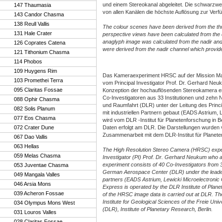
und einem Stereokanal abgeleitet. Die schwarz
147 Thaumasia
von allen Kanälen die höchste Auflösung zur Verfüg
143 Candor Chasma
138 Reull Vallis
The colour scenes have been derived from the th
131 Hale Crater
perspective views have been calculated from the d
anaglyph image was calculated from the nadir and
126 Coprates Catena
were derived from the nadir channel which provides
121 Tithonium Chasma
114 Phobos
109 Huygens Rim
Das Kameraexperiment HRSC auf der Mission Ma
103 Promethei Terra
vom Principal Investigator Prof. Dr. Gerhard Neuk
095 Claritas Fossae
Konzeption der hochauflösenden Stereokamera en
Co-Investigatoren aus 33 Institutionen und zehn
088 Ophir Chasma
und Raumfahrt (DLR) unter der Leitung des Princi
082 Solis Planum
mit industriellen Partnern gebaut (EADS Astrium
077 Eos Chasma
wird vom DLR -Institut für Planetenforschung in 
072 Crater Dune
Daten erfolgt am DLR. Die Darstellungen wurden v
Zusammenarbeit mit dem DLR-Institut für Planeten
067 Dao Vallis
063 Hellas
The High Resolution Stereo Camera (HRSC) experi
059 Melas Chasma
Investigator (PI) Prof. Dr. Gerhard Neukum who a
experiment consists of 40 Co-Investigators from 
053 Juventae Chasma
German Aerospace Center (DLR) under the leadersh
049 Mangala Valles
partners (EADS Astrium, Lewicki Microelectron
046 Arsia Mons
Express is operated by the DLR Institute of Pla
039 Acheron Fossae
of the HRSC image data is carried out at DLR. T
Institute for Geological Sciences of the Freie Un
034 Olympus Mons West
(DLR), Institute of Planetary Research, Berlin.
031 Louros Valles
028 Claritas Fossae