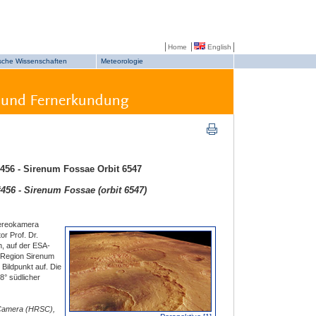
Home
English
sche Wissenschaften
Meteorologie
456 - Sirenum Fossae Orbit 6547
56 - Sirenum Fossae (orbit 6547)
tereokamera
or Prof. Dr.
n, auf der ESA-
r Region Sirenum
Bildpunkt auf. Die
8° südlicher
 Camera (HRSC),