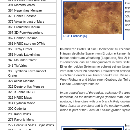
low
391 Mamers Valles
pro
384 Nepenthes Mensae
low
375 Hebes Chasma
50 
box
373 Volcanic past of Mars
and
368 Promethei Planum
reg
367 3D-Foto-Ausstellung
RGB Farbbild [6]
362 Candor Chasma
361 HRSC story on DTMs
356 Terby Crater
Im mittleren Bildteil ist eine Hochebene zu erkenne
Hängen deutliche Spuren von Erosion erkennen l
351 Noctis Labyrinthus
Insbesondere am Westhang (Lagekarte, Box 2) ist 
346 Maunder Crater
zu erkennen, das sich hangaufwärts in zwei Seiten
341 Tiu Valles
Einer der beiden Seitenarme scheint seinen Urspr
verfüllten Krater zu besitzen. Desweiteren befinde
335 Tyrrhena Terra Impact
südlichen Bereich zwei lineare Strukturen. Diese v
Crater
West-Richtung und bilden einen Graben, der Teil
327 Aeolis Mensae
Fossae Grabensystems ist.
322 Deuteronilus Mensae
320 3 Jahre HRSC
In the central part of the region, a plateau-like 
particular, on the western slope (feature map, box
315 HRSC Maps
upslope, it branches with one branch likely originati
314 Cydonia Movie
linear features are observed in the southern port
300 Cydonia
which is part of the Sirenum Fossae graben syst
290 Kasei Valles
278 Pavonis Mons
272 Granicus Valles Tinjar Valles
Im 
(La