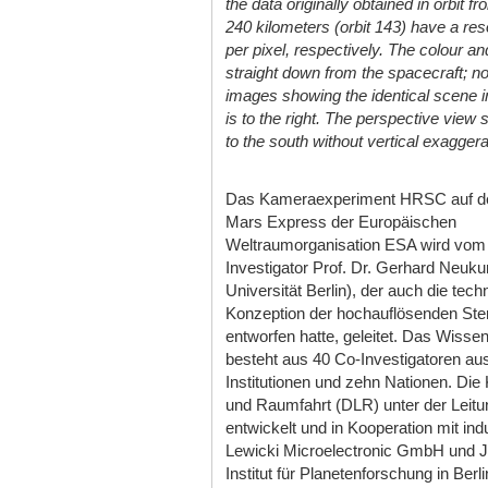
the data originally obtained in orbit f
240 kilometers (orbit 143) have a res
per pixel, respectively. The colour 
straight down from the spacecraft; no
images showing the identical scene i
is to the right. The perspective view
to the south without vertical exaggera
Das Kameraexperiment HRSC auf de
Mars Express der Europäischen
Weltraumorganisation ESA wird vom 
Investigator Prof. Dr. Gerhard Neuku
Universität Berlin), der auch die tech
Konzeption der hochauflösenden St
entworfen hatte, geleitet. Das Wiss
besteht aus 40 Co-Investigatoren au
Institutionen und zehn Nationen. Di
und Raumfahrt (DLR) unter der Leitu
entwickelt und in Kooperation mit in
Lewicki Microelectronic GmbH und 
Institut für Planetenforschung in Ber