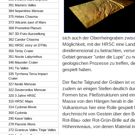
391 Mamers Valles
384 Nepenthes Mensae
375 Hebes Chasma
373 Volcanic past of Mars
368 Promethei Planum
367 3D-Foto-Ausstellung
sich auch der Oberrheingraben zwisc
362 Candor Chasma
Möglichkeit, mit der HRSC eine Lands
361 HRSC story on DTMs
dreidimensional zu betrachten, verse
356 Terby Crater
Gebiet genauer "unter die Lupe" zu n
351 Noctis Labyrinthus
346 Maunder Crater
geologischen Prozesse zu treffen, di
341 Tiu Valles
gespielt haben.
335 Tyrrhena Terra Impact
Crater
Der flache Talgrund der Gräben ist vo
327 Aeolis Mensae
zudem an einigen Stellen deutlich d
322 Deuteronilus Mensae
Formen bzw. Fließstrukturen sind ein
320 3 Jahre HRSC
Masse von den Hängen herab in die T
315 HRSC Maps
Vulkanismus hier eine Rolle gespiel
314 Cydonia Movie
300 Cydonia
durchmischt von Gestein über den B
290 Kasei Valles
Rot-Blau- oder Rot-Grün-Brille auf di
278 Pavonis Mons
Höhenniveaus, von denen Material in 
272 Granicus Valles Tinjar Valles