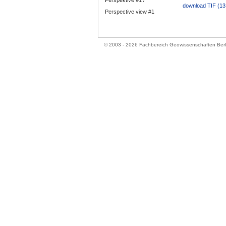
Perspektive #1 /
download TIF (13
Perspective view #1
© 2003 - 2026 Fachbereich Geowissenschaften Ber