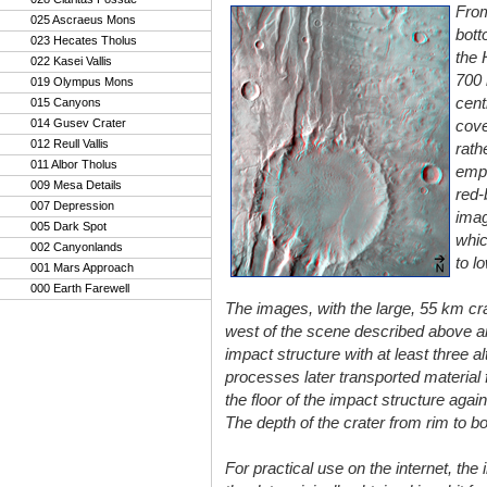
From
025 Ascraeus Mons
bott
023 Hecates Tholus
the 
022 Kasei Vallis
700 
019 Olympus Mons
cent
015 Canyons
014 Gusev Crater
cove
012 Reull Vallis
rath
011 Albor Tholus
empl
009 Mesa Details
red-
007 Depression
imag
005 Dark Spot
whic
002 Canyonlands
to l
001 Mars Approach
000 Earth Farewell
The images, with the large, 55 km c
west of the scene described above an
impact structure with at least three a
processes later transported material 
the floor of the impact structure again
The depth of the crater from rim to b
For practical use on the internet, the