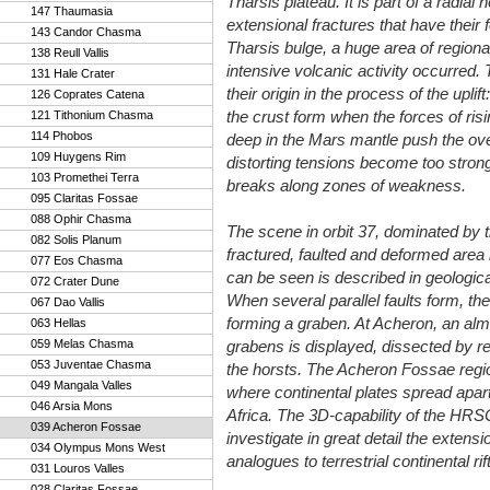
Tharsis plateau. It is part of a radial 
147 Thaumasia
extensional fractures that have their 
143 Candor Chasma
Tharsis bulge, a huge area of regiona
138 Reull Vallis
intensive volcanic activity occurred. 
131 Hale Crater
their origin in the process of the uplift:
126 Coprates Catena
the crust form when the forces of risi
121 Tithonium Chasma
114 Phobos
deep in the Mars mantle push the ove
109 Huygens Rim
distorting tensions become too strong, 
103 Promethei Terra
breaks along zones of weakness.
095 Claritas Fossae
088 Ophir Chasma
The scene in orbit 37, dominated by t
082 Solis Planum
fractured, faulted and deformed area 
077 Eos Chasma
can be seen is described in geologica
072 Crater Dune
When several parallel faults form, t
067 Dao Vallis
forming a graben. At Acheron, an almo
063 Hellas
059 Melas Chasma
grabens is displayed, dissected by re
053 Juventae Chasma
the horsts. The Acheron Fossae regi
049 Mangala Valles
where continental plates spread apart
046 Arsia Mons
Africa. The 3D-capability of the HRSC
039 Acheron Fossae
investigate in great detail the extens
034 Olympus Mons West
analogues to terrestrial continental rif
031 Louros Valles
028 Claritas Fossae