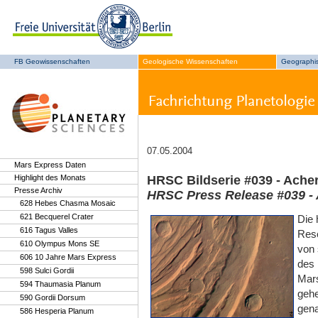
FB Geowissenschaften
Geologische Wissenschaften
Geographi
07.05.2004
Mars Express Daten
Highlight des Monats
HRSC Bildserie #039 - Acher
Presse Archiv
HRSC Press Release #039 - 
628 Hebes Chasma Mosaic
621 Becquerel Crater
Die
616 Tagus Valles
Reso
610 Olympus Mons SE
von 
606 10 Jahre Mars Express
des 
598 Sulci Gordii
Mars
594 Thaumasia Planum
gehe
590 Gordii Dorsum
gena
586 Hesperia Planum