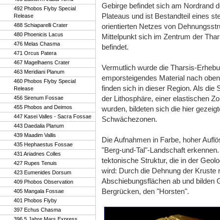
Gebirge befindet sich am Nordrand d
492 Phobos Flyby Special
Plateaus und ist Bestandteil eines st
Release
488 Schiaparelli Crater
orientierten Netzes von Dehnungsstr
480 Phoenicis Lacus
Mittelpunkt sich im Zentrum der Tha
476 Melas Chasma
befindet.
471 Orcus Patera
467 Magelhaens Crater
Vermutlich wurde die Tharsis-Erheb
463 Meridiani Planum
emporsteigendes Material nach oben
460 Phobos Flyby Special
finden sich in dieser Region. Als die
Release
der Lithosphäre, einer elastischen 
456 Sirenum Fossae
455 Phobos and Deimos
wurden, bildeten sich die hier gezei
447 Kasei Valles - Sacra Fossae
Schwächezonen.
443 Daedalia Planum
439 Maadim Vallis
Die Aufnahmen in Farbe, hoher Auflös
435 Hephaestus Fossae
"Berg-und-Tal"-Landschaft erkennen. 
431 Ariadnes Colles
tektonische Struktur, die in der Geo
427 Rupes Tenuis
wird: Durch die Dehnung der Kruste 
423 Eumenides Dorsum
Abschiebungsflächen ab und bilden 
409 Phobos Observation
Bergrücken, den "Horsten".
405 Mangala Fossae
401 Phobos Flyby
397 Echus Chasma
396 5 Jahre Mars Express