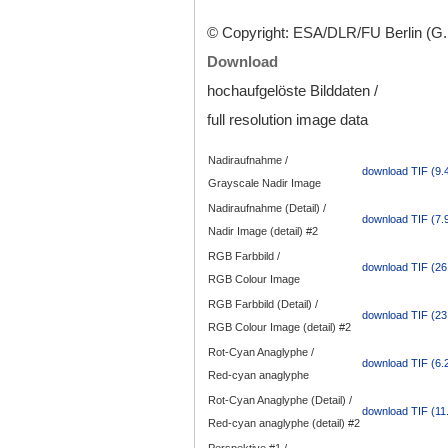
© Copyright: ESA/DLR/FU Berlin (G
Download
hochaufgelöste Bilddaten /
full resolution image data
Nadiraufnahme /
download TIF (9.
Grayscale Nadir Image
Nadiraufnahme (Detail) /
download TIF (7.
Nadir Image (detail) #2
RGB Farbbild /
download TIF (26
RGB Colour Image
RGB Farbbild (Detail) /
download TIF (23
RGB Colour Image (detail) #2
Rot-Cyan Anaglyphe /
download TIF (6.
Red-cyan anaglyphe
Rot-Cyan Anaglyphe (Detail) /
download TIF (11
Red-cyan anaglyphe (detail) #2