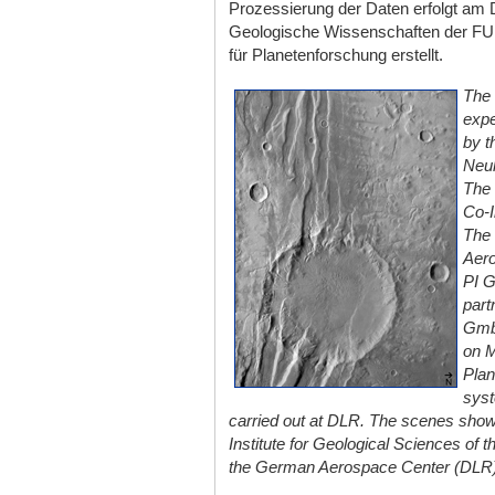
Prozessierung der Daten erfolgt am 
Geologische Wissenschaften der FU 
für Planetenforschung erstellt.
The
expe
by t
Neuk
The 
Co-I
The
Aero
PI G
part
Gmb
on M
Pla
syst
carried out at DLR. The scenes show
Institute for Geological Sciences of t
the German Aerospace Center (DLR), I