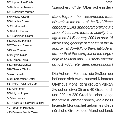
tief
582 Upper Reull Vallis
"Zerscherung" der Oberfläche in der
578 Charitum Montes
574 Nereidum Montes
Mars Express has documented trace
570 Hooke Crater
of strain in the crust of the Red Pl
566 Hadley Crater
562 Ladon Valles
onboard ESAs spacecraft orbiting M
558 Melas Dorsa
area of intensive tectonic activity in 
554 Danielson Crater
again on 24 February 2004 in orbit 1
551 Acidalia Planitia
interesting geological feature of th
547 Tractus Catena
approx. at 35º-40º northern latitude 
543 Ius Chasma
km north of the complex of the larg
539 Syrtis Major
high resolution and 3-D show spectacu
535 Tempe Terra
up to 1 700 meter deep depressions b
531 Phlegra Montes
528 Tharsis Tholus
Die Acheron Fossae, "die Gräben de
524 Ares Vallis
befinden sich etwa tausend Kilometer
520 Eberswalde Crater
Olympus Mons, dem größten Vulkan
517 North Polar Ice Cap
513 Crommelin
Zwischen etwa 35 und 40 Grad nördli
509 Ulyxis Rupes
und 220 bis 230 Grad östlicher Länge 
505 Nili Fossae
mehrere Kilometer hohes, wie eine 
501 Uranius & Ceraunius Tholi
liegende Mondsichel geformtes Gebi
497 South of Huygens
nördliche Grenze des Marshochlande
493 Eastern Arabia Terra