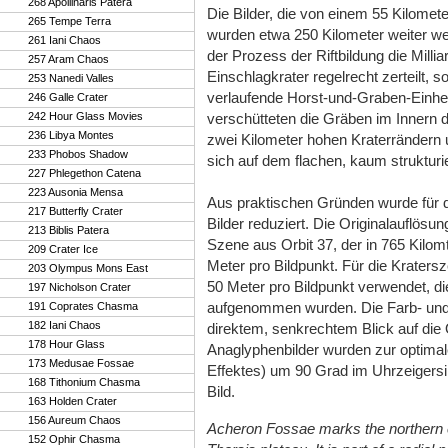
268 Apollinaris Patera
Die Bilder, die von einem 55 Kilomet
265 Tempe Terra
wurden etwa 250 Kilometer weiter we
261 Iani Chaos
der Prozess der Riftbildung die Millia
257 Aram Chaos
Einschlagkrater regelrecht zerteilt, s
253 Nanedi Valles
verlaufende Horst-und-Graben-Einhei
246 Galle Crater
242 Hour Glass Movies
verschütteten die Gräben im Innern d
236 Libya Montes
zwei Kilometer hohen Kraterrändern
233 Phobos Shadow
sich auf dem flachen, kaum strukturi
227 Phlegethon Catena
223 Ausonia Mensa
Aus praktischen Gründen wurde für di
217 Butterfly Crater
Bilder reduziert. Die Originalauflösu
213 Biblis Patera
Szene aus Orbit 37, der in 765 Kilom
209 Crater Ice
Meter pro Bildpunkt. Für die Krater
203 Olympus Mons East
50 Meter pro Bildpunkt verwendet, d
197 Nicholson Crater
aufgenommen wurden. Die Farb- und 
191 Coprates Chasma
182 Iani Chaos
direktem, senkrechtem Blick auf die 
178 Hour Glass
Anaglyphenbilder wurden zur optima
173 Medusae Fossae
Effektes) um 90 Grad im Uhrzeigersin
168 Tithonium Chasma
Bild.
163 Holden Crater
156 Aureum Chaos
Acheron Fossae marks the northern 
152 Ophir Chasma