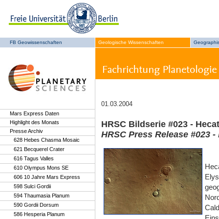
FB Geowissenschaften
Geologische Wissenschaften
Geographi
01.03.2004
Mars Express Daten
Highlight des Monats
HRSC Bildserie #023 - Hecat
Presse Archiv
HRSC Press Release #023 - 
628 Hebes Chasma Mosaic
621 Becquerel Crater
616 Tagus Valles
Heca
610 Olympus Mons SE
Elys
606 10 Jahre Mars Express
geog
598 Sulci Gordii
594 Thaumasia Planum
Nord
590 Gordii Dorsum
Cald
586 Hesperia Planum
Eins