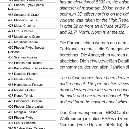
has an elevation of 5300 m, the cald
492 Phobos Flyby Special
diameter of maximum 10 km and a dep
Release
optimum 3D effect north is on the rig
488 Schiaparelli Crater
volcano was taken by the High Res
480 Phoenicis Lacus
in orbit 32 on from an altitude of 27
476 Melas Chasma
471 Orcus Patera
and 31.7° North. North is at the top.
467 Magelhaens Crater
463 Meridiani Planum
Die Farbansichten wurden aus dem s
460 Phobos Flyby Special
Farbkanälen erstellt, die Schrägans
Release
berechnet. Die Anaglyphen werden a
456 Sirenum Fossae
abgeleitet. Die schwarzweißen Deta
455 Phobos and Deimos
entnommen, der von allen Kanälen die
447 Kasei Valles - Sacra Fossae
443 Daedalia Planum
The colour scenes have been derive
439 Maadim Vallis
nadir channel. The perspective views 
435 Hephaestus Fossae
model derived from the stereo chann
431 Ariadnes Colles
the nadir and one stereo channel. Th
427 Rupes Tenuis
423 Eumenides Dorsum
derived form the nadir channel which p
409 Phobos Observation
Das Kameraexperiment HRSC auf de
405 Mangala Fossae
401 Phobos Flyby
Weltraumorganisation ESA wird vom Pr
397 Echus Chasma
Neukum (Freie Universität Berlin), d
396 5 Jahre Mars Express