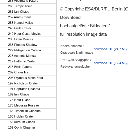
268 Apollinaris Patera
265 Tempe Terra
© Copyright: ESA/DLR/FU Berlin (G
261 Iani Chaos
Download
257 Aram Chaos
253 Nanedi Valles
hochaufgelöste Bilddaten /
246 Galle Crater
full resolution image data
242 Hour Glass Movies
236 Libya Montes
233 Phobos Shadow
Nadiraufnahme /
download TIF (24.7 MB)
227 Phlegethon Catena
Grayscale Nadir Image
223 Ausonia Mensa
Rot-Cyan Anaglyphe /
217 Butterfly Crater
download TIF (12.4 MB)
Red-cyan anaglyphe
213 Biblis Patera
209 Crater Ice
203 Olympus Mons East
197 Nicholson Crater
191 Coprates Chasma
182 Iani Chaos
178 Hour Glass
173 Medusae Fossae
168 Tithonium Chasma
163 Holden Crater
156 Aureum Chaos
152 Ophir Chasma