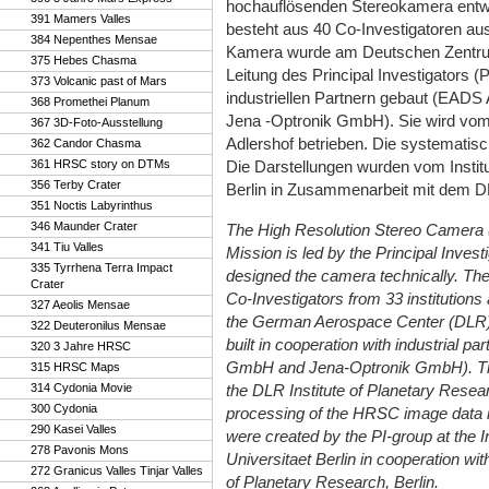
hochauflösenden Stereokamera entwo
391 Mamers Valles
besteht aus 40 Co-Investigatoren aus
384 Nepenthes Mensae
Kamera wurde am Deutschen Zentrum 
375 Hebes Chasma
Leitung des Principal Investigators 
373 Volcanic past of Mars
industriellen Partnern gebaut (EADS
368 Promethei Planum
Jena -Optronik GmbH). Sie wird vom D
367 3D-Foto-Ausstellung
Adlershof betrieben. Die systematis
362 Candor Chasma
361 HRSC story on DTMs
Die Darstellungen wurden vom Instit
356 Terby Crater
Berlin in Zusammenarbeit mit dem DLR
351 Noctis Labyrinthus
346 Maunder Crater
The High Resolution Stereo Camera
341 Tiu Valles
Mission is led by the Principal Inves
335 Tyrrhena Terra Impact
designed the camera technically. The
Crater
Co-Investigators from 33 institution
327 Aeolis Mensae
the German Aerospace Center (DLR) 
322 Deuteronilus Mensae
built in cooperation with industrial 
320 3 Jahre HRSC
GmbH and Jena-Optronik GmbH). The
315 HRSC Maps
314 Cydonia Movie
the DLR Institute of Planetary Res
300 Cydonia
processing of the HRSC image data 
290 Kasei Valles
were created by the PI-group at the In
278 Pavonis Mons
Universitaet Berlin in cooperation w
272 Granicus Valles Tinjar Valles
of Planetary Research, Berlin.