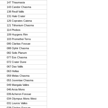
147 Thaumasia
143 Candor Chasma
138 Reull Vallis
131 Hale Crater
126 Coprates Catena
121 Tithonium Chasma
114 Phobos
109 Huygens Rim
103 Promethei Terra
095 Claritas Fossae
088 Ophir Chasma
082 Solis Planum
077 Eos Chasma
072 Crater Dune
067 Dao Vallis
063 Hellas
059 Melas Chasma
053 Juventae Chasma
049 Mangala Valles
046 Arsia Mons
039 Acheron Fossae
034 Olympus Mons West
031 Louros Valles
028 Claritas Fossae