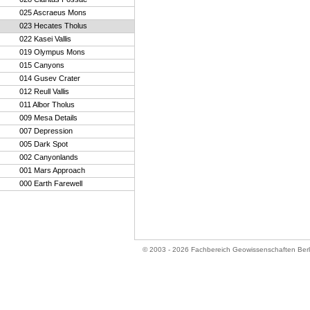
025 Ascraeus Mons
023 Hecates Tholus
022 Kasei Vallis
019 Olympus Mons
015 Canyons
014 Gusev Crater
012 Reull Vallis
011 Albor Tholus
009 Mesa Details
007 Depression
005 Dark Spot
002 Canyonlands
001 Mars Approach
000 Earth Farewell
© 2003 - 2026 Fachbereich Geowissenschaften Ber