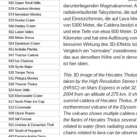
582 Upper Reull Vallis
darunterliegenden Magmakammer. Au
578 Charitum Montes
radialverlaufende Talsysteme, die au
574 Nereidum Montes
und Einsturzformen, die auf Lava hi
570 Hooke Crater
von 5300 Meter, die Caldera besitzt
566 Hadley Crater
und eine Tiefe von etwa 600 Meter. 
562 Ladon Valles
Kilometer und hat eine Auflösung von
558 Melas Dorsa
554 Danielson Crater
besseren Wirkung des 3D-Effekts ist
551 Acidalia Planitia
Vergleich ein "normales" zweidimens
547 Tractus Catena
das aus derselben Höhe und in der
543 Ius Chasma
ist hier oben.
539 Syrtis Major
535 Tempe Terra
This 3D image of the Hecates Tholu
531 Phlegra Montes
taken by the High Resolution Stere
528 Tharsis Tholus
(HRSC) on Mars Express in orbit 32
524 Ares Vallis
2004 from an altitude of 275 km. It s
520 Eberswalde Crater
summit caldera of Hecates Tholus, t
517 North Polar Ice Cap
northernmost volcano of the Elysium
513 Crommelin
The volcano shows multiple caldera 
509 Ulyxis Rupes
505 Nili Fossae
the flanks of Hecates Tholus several 
501 Uranius & Ceraunius Tholi
related to water (lines radiating outwa
497 South of Huygens
chains related to lava can be observ
493 Eastern Arabia Terra